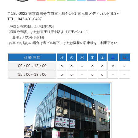
〒185-0022 東京都国分寺市東元町4-14-1 東元町メディカルビル3F
TEL：042-401-0497
JR国分寺駅南口より徒歩10分
JR国分寺駅、または京王線府中駅より京王バスにて
「藤塚」バス停下車1分
お車でお越しの場合は当ビル地下、または隣接の駐車場をご利用下さい。
診 療 時 間
月
火
水
木
金
土
日
○
○
－
○
○
○
－
09：00～13：00
○
○
－
○
○
－
－
15：00～18：00