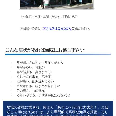
※休診日：水曜・土曜（午後）、日曜、祝日
≫当院への詳しい
アクセスはこちらから
ご確認下さい。
こんな症状があれば当院にお越し下さい
・ 耳が聞こえにくい、耳なりがする
・ 耳がかゆい、耳あか
・ 鼻が詰まる、鼻水が出る
・ くしゃみが出る、花粉症
・ 喉が痛い、飲み込みにくい
・ 声がかれる、味がわかりにくい
・ 首の痛み、首の腫れ
・ めまいがする、いびきが気になる など
地域の皆様に愛され、何より「あそこへ行けば大丈夫！」と信
頼して頂けるためには、より専門的で高度な知識と技術、そし