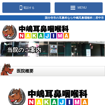
MENU
電話する
国分寺市の耳鼻科なら中嶋耳鼻咽喉科｜府中市
当院のご案内
医院概要